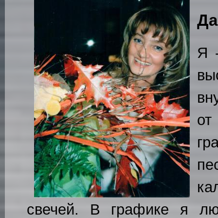
Да
Я 
вы
вн
от
гр
п
ка
свечей. В графике я л